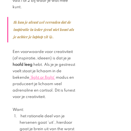
vast 1 of 2 bij waar je wat mee 
kunt. 
Ik kan je alvast wel verraden dat de 
inspiratie in ieder geval niet komt als 
je achter je laptop zit 😁. 
Een voorwaarde voor creativiteit 
(of inspiratie, ideeen) is dat je je 
hoofd leeg 
hebt. Als je je gestresst 
voelt staat je lichaam in de 
bekende
 ‘fight or flight’
 modus en 
produceert je lichaam veel  
adrenaline en cortisol. Dit is funest 
voor je creativiteit. 
Want: 
 het rationele deel van je 
hersenen gaat ‘uit’, hierdoor 
gaat je brein uit van the worst 