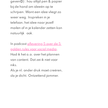
geven😊) : hou altijd pen & papier 
bij de hand om ideeën op te 
schrijven. Want een idee vliegt zo 
weer weg. Inspreken in je   
telefoon, het idee naar jezelf 
mailen of in je kalender zetten kan 
natuurlijk   ook. 
In podcast 
aflevering 5 over de 5 
golden rules voor social media
. 
Had ik het o.a. over het plannen 
van content. Dat zei ik niet voor 
niks. 
Als je nl. onder druk moet creëren, 
sla je dicht. Ontzettend jammer. 
Dus, voordat je nieuwe posts, reels, of 
wat dan ook gaat maken:  Ontspan, en 
de rest komt vanzelf. Echt waar. 