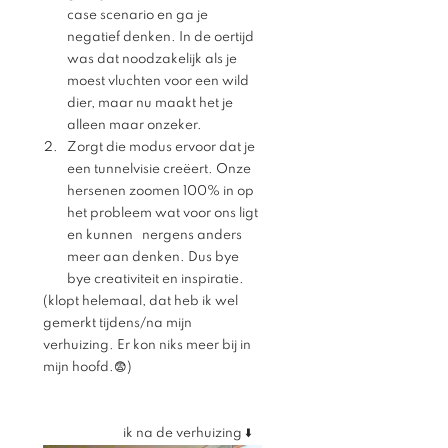
case scenario en ga je 
negatief denken. In de oertijd 
was dat noodzakelijk als je 
moest vluchten voor een wild 
dier, maar nu maakt het je 
alleen maar onzeker. 
Zorgt die modus ervoor dat je 
een tunnelvisie creëert. Onze 
hersenen zoomen 100% in op 
het probleem wat voor ons ligt 
en kunnen   nergens anders 
meer aan denken. Dus bye 
bye creativiteit en inspiratie. 
(klopt helemaal, dat heb ik wel 
gemerkt tijdens/na mijn 
verhuizing. Er kon niks meer bij in 
mijn hoofd.😨)
		ik na de verhuizing ⬇️