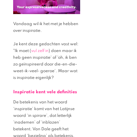
Vandaag wil ik het met je hebben 
over inspiratie. 
Je kent deze gedachten vast wel: 
"Ik moet (
vul zelf in
) doen maar ik 
heb geen inspiratie' of 'oh, ik ben 
zo geïnspireerd door die-en-die-
weet-ik-veel- goeroe'. Maar wat 
is inspiratie eigenlijk? 
Inspiratie kent vele definities
De betekenis van het woord 
‘inspiratie’ komt van het Latijnse 
woord ‘in spirare’, dat letterlijk 
‘inademen’ of ‘inblazen’ 
betekent. Van Dale geeft het 
woord ‘bezieling’ als betekenis. 