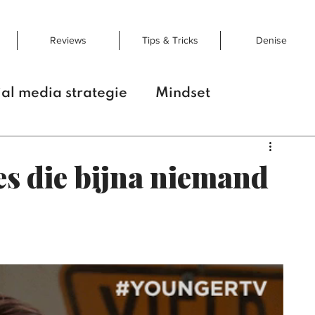
Reviews
Tips & Tricks
Denise
ial media strategie
Mindset
eclame
Reviews
Communicatie
es die bijna niemand
 tips & tricks
Social Media
Algoritme