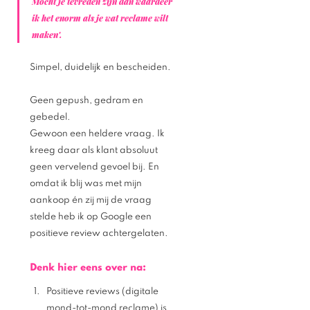
Mocht je tevreden zijn dan waardeer 
ik het enorm als je wat reclame wilt 
maken'. 
Simpel, duidelijk en bescheiden. 
Geen gepush, gedram en 
gebedel. 
Gewoon een heldere vraag. Ik 
kreeg daar als klant absoluut 
geen vervelend gevoel bij. En 
omdat ik blij was met mijn 
aankoop én zij mij de vraag 
stelde heb ik op Google een 
positieve review achtergelaten. 
Denk hier eens over na: 
Positieve reviews (digitale 
mond-tot-mond reclame) is 