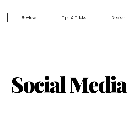
Reviews
Tips & Tricks
Denise
Social Media
traini
ng & ad
vies