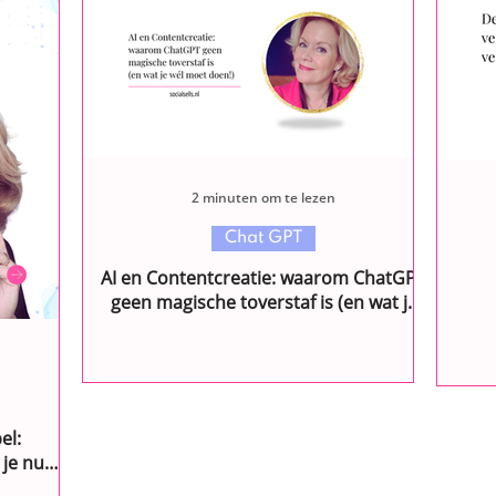
2 minuten om te lezen
Chat GPT
AI en Contentcreatie: waarom ChatGPT
geen magische toverstaf is (en wat je
wél moet doen!)
el:
 je nu
!