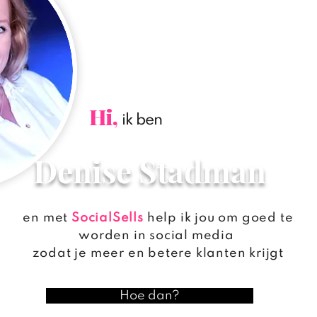
Hi,
ik ben
Denise Stadman
en met
SocialSells
help ik jou om goed te
worden in social media
zodat je meer en betere klanten krijgt
Hoe dan?