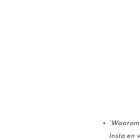
'Waarom 
Insta en w