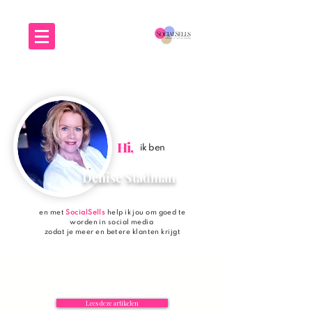
Hi,
ik ben
Denise Stadman
en met
SocialSells
help ik jou om goed te
worden in social media
zodat je meer en betere klanten krijgt
Lees deze artikelen